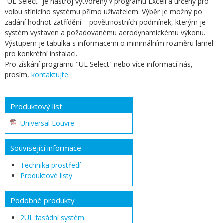
“UL Select” je nástroj vytvořený v programu Excell a určený pro
volbu stínícího systému přímo uživatelem. Výběr je možný po
zadání hodnot zatřídění – povětrnostních podmínek, kterým je
systém vystaven a požadovanému aerodynamickému výkonu.
Výstupem je tabulka s informacemi o minimálním rozměru lamel
pro konkrétní instalaci.
Pro získání programu "UL Select" nebo více informací nás,
prosím,
kontaktujte
.
Produktový list
Universal Louvre
Související informace
Technika prostředí
Produktové listy
Podobné produkty
2UL fasádní systém