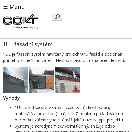
☰ Menu
Klíčová
slova
1UL fasádní systém
1UL je fasádní systém navržený pro ochranu fasád a odclonění
přímého slunečního záření. Neslouží jako ochrana před deštěm.
Výhody
1UL je k dispozici v široké škále tvarů, konfigurací,
materiálů a povrchových úprav. Z pohledu požadavků na
odclonění záření vyhoví téměř jakémukoliv typu projektu.
Systém je aerodynamicky velmi účinný, snižuje odpor