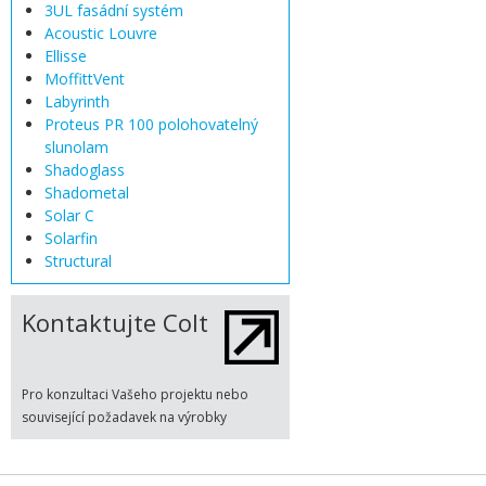
3UL fasádní systém
Acoustic Louvre
Ellisse
MoffittVent
Labyrinth
Proteus PR 100 polohovatelný
slunolam
Shadoglass
Shadometal
Solar C
Solarfin
Structural
Kontaktujte Colt
Pro konzultaci Vašeho projektu nebo
související požadavek na výrobky