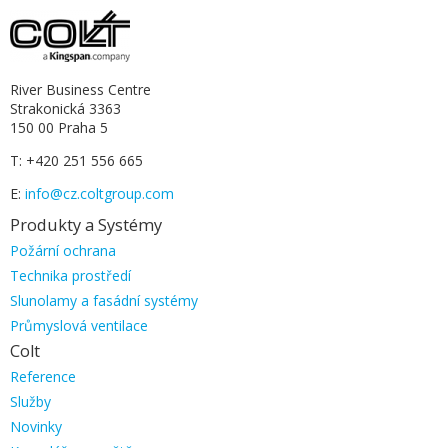
River Business Centre
Strakonická 3363
150 00 Praha 5
T: +420 251 556 665
E:
info@cz.coltgroup.com
Produkty a Systémy
Přeskočit
Požární ochrana
navigaci
Technika prostředí
Slunolamy a fasádní systémy
Průmyslová ventilace
Colt
Přeskočit
Reference
navigaci
Služby
Novinky