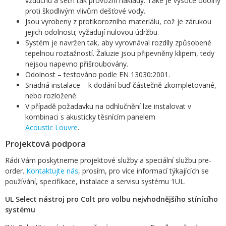
vzduchu a šetří tak provozní náklady. Také je vysoce odolný
proti škodlivým vlivům dešťové vody.
Jsou vyrobeny z protikorozního materiálu, což je zárukou
jejich odolnosti; vyžadují nulovou údržbu.
Systém je navržen tak, aby vyrovnával rozdíly způsobené
tepelnou roztažností. Žaluzie jsou připevněny klipem, tedy
nejsou napevno přišroubovány.
Odolnost – testováno podle EN 13030:2001.
Snadná instalace – k dodání buď částečně zkompletované,
nebo rozložené.
V případě požadavku na odhlučnění lze instalovat v
kombinaci s akusticky těsnícím panelem
Acoustic Louvre
.
Projektová podpora
Rádi Vám poskytneme projektové služby a speciální službu pre-
order.
Kontaktujte nás
, prosím, pro více informací týkajících se
používání, specifikace, instalace a servisu systému 1UL.
UL Select nástroj pro Colt pro volbu nejvhodnějšího stínícího
systému