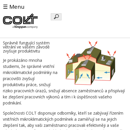
☰ Menu
Klíčová
slova
Správně fungující systém
větrání ve vašem závodě
zvyšuje produktivitu
Je prokázáno mnoha
studiemi, že správné vnitřní
mikroklimatické podmínky na
pracovišti zvyšují
produktivitu práce, snižují
riziko pracovních úrazů, snižují absence zaměstnanců a přispívají
ke zlepšení pracovních výkonů a tím i k úspěšnosti vašeho
podnikání.
Společnosti COLT disponuje odborníky, kteří se zabývají řízením
vnitřních mikroklimatických podmínek a zaměřují se na jejich
zlepšení tak, aby vaši zaměstnanci pracovali efektivněji a vaše