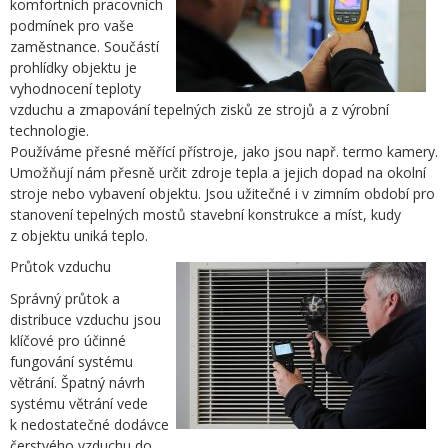
komfortních pracovních
podmínek pro vaše
zaměstnance. Součástí
prohlídky objektu je
vyhodnocení teploty
vzduchu a zmapování tepelných zisků ze strojů a z výrobní
technologie.
Používáme přesné měřící přístroje, jako jsou např. termo kamery.
Umožňují nám přesně určit zdroje tepla a jejich dopad na okolní
stroje nebo vybavení objektu. Jsou užitečné i v zimním období pro
stanovení tepelných mostů stavební konstrukce a míst, kudy
z objektu uniká teplo.
Průtok vzduchu
Správný průtok a
distribuce vzduchu jsou
klíčové pro účinné
fungování systému
větrání. Špatný návrh
systému větrání vede
k nedostatečné dodávce
čerstvého vzduchu do