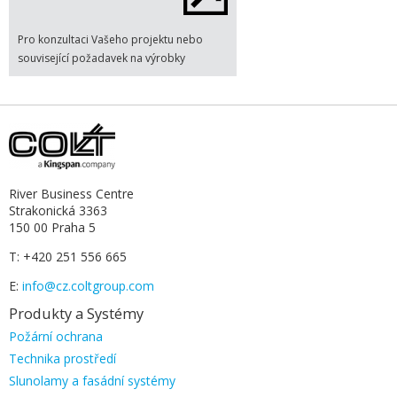
Pro konzultaci Vašeho projektu nebo
související požadavek na výrobky
River Business Centre
Strakonická 3363
150 00 Praha 5
T: +420 251 556 665
E:
info@cz.coltgroup.com
Produkty a Systémy
Přeskočit
Požární ochrana
navigaci
Technika prostředí
Slunolamy a fasádní systémy