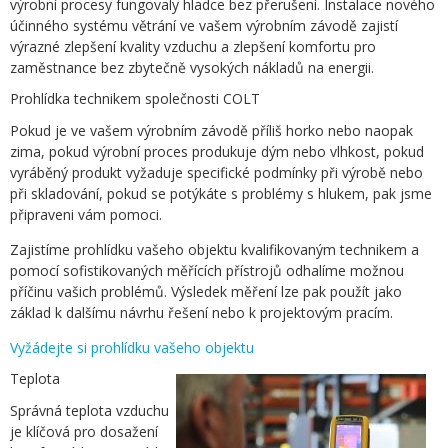
výrobní procesy fungovaly hladce bez přerušení. Instalace nového
účinného systému větrání ve vašem výrobním závodě zajistí
výrazné zlepšení kvality vzduchu a zlepšení komfortu pro
zaměstnance bez zbytečně vysokých nákladů na energii.
Prohlídka technikem společnosti COLT
Pokud je ve vašem výrobním závodě příliš horko nebo naopak
zima, pokud výrobní proces produkuje dým nebo vlhkost, pokud
vyráběný produkt vyžaduje specifické podmínky při výrobě nebo
při skladování, pokud se potýkáte s problémy s hlukem, pak jsme
připraveni vám pomoci.
Zajistíme prohlídku vašeho objektu kvalifikovaným technikem a
pomocí sofistikovaných měřících přístrojů odhalíme možnou
příčinu vašich problémů. Výsledek měření lze pak použít jako
základ k dalšímu návrhu řešení nebo k projektovým pracím.
Vyžádejte si prohlídku vašeho objektu
Teplota
Správná teplota vzduchu
je klíčová pro dosažení