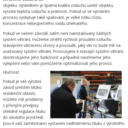
objektu. Výsledkem je špatná kvalita vzduchu uvnitř objektu,
vysoká teplota vzduchu a prašnost. Pokud se ve výrobním
procesu vyskytuje také spalování, je velké riziku růstu
koncentrace nebezpečného oxidu uhelnatého.
Pokud ve vašem závodě zatím není nainstalovaný žádných
systém větrání, můžeme změřit rychlost proudění vzduchu
stávajícími větracímu otvory a posoudit, jaký vliv to bude mít na
uvažovaný systém větrání. Provozujete-li stávající systém větrání,
zkontrolujeme jeho funkčnost a případně navrhneme jeho
vylepšení nebo vám pomůžeme optimalizovat jeho provoz.
Hlučnost
Pokud je váš výrobní
závod umístěn blízko
rezidenční oblasti,
můžete mít problémy
s přísnými předpisy
ohledně regulace hluku
do okolního prostředí.
Jsou-li vaši zaměstnanci vystaveni nadměrnému hluku z výrobního