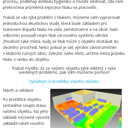
procesu, podléhají dohledu hygieniků a musíte sledovat, zda není
překročena průměrná expozice hluku na pracovišti.
Pokud se vás týká problém s hlukem, můžeme vám vypracovat
jednoduchou akustickou studii, která bude základem pro
stanovení dopadu hluku na vaše zaměstnance a na okolí. Naši
odborníci posoudí nejen hluk od nového systému větrání.
Zhodnotí také místa, kudy se hluk může z objektu dostávat do
okolního prostředí. Nebo pokud je váš výrobní závod umístěn
v blízkosti rušných silnic, železnic nebo letišť, určíme místa průniku
hluku z venku do objektu.
Pokud myslíte, že se vašeho objektu týká některý z výše
uvedených problémů, pak Vám můžeme pomoci!
Vyžádejte si prohlídku Vašeho objektu
Návrh a validace
Po prohlídce objektu
sestavíme soupis stavu
vašeho objektu. Na jeho
základě můžeme vytvořit
základní návrh nového