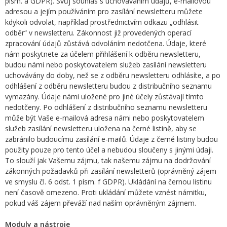
písm. a GDPR). Svůj souhlas s uchováváním údajů, e-mailovou
adresou a jejím používáním pro zasílání newsletteru můžete
kdykoli odvolat, například prostřednictvím odkazu „odhlásit
odběr“ v newsletteru. Zákonnost již provedených operací
zpracování údajů zůstává odvoláním nedotčena. Údaje, které
nám poskytnete za účelem přihlášení k odběru newsletteru,
budou námi nebo poskytovatelem služeb zasílání newsletteru
uchovávány do doby, než se z odběru newsletteru odhlásíte, a po
odhlášení z odběru newsletteru budou z distribučního seznamu
vymazány. Údaje námi uložené pro jiné účely zůstávají tímto
nedotčeny. Po odhlášení z distribučního seznamu newsletteru
může být Vaše e-mailová adresa námi nebo poskytovatelem
služeb zasílání newsletteru uložena na černé listině, aby se
zabránilo budoucímu zasílání e-mailů. Údaje z černé listiny budou
použity pouze pro tento účel a nebudou sloučeny s jinými údaji.
To slouží jak Vašemu zájmu, tak našemu zájmu na dodržování
zákonných požadavků při zasílání newsletterů (oprávněný zájem
ve smyslu čl. 6 odst. 1 písm. f GDPR). Ukládání na černou listinu
není časově omezeno. Proti ukládání můžete vznést námitku,
pokud váš zájem převáží nad naším oprávněným zájmem.
Moduly a nástroje