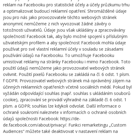
reklam na Facebooku pro statistické účely a účely průzkumu trhu
a optimalizovat budoucí reklamní opatření. Shromážděné údaje
jsou pro nás jako provozovatele těchto webových stránek
anonymní; nemůžeme z nich vyvozovat žádné závěry o
totožnosti uživatelů. Údaje jsou však ukládány a zpracovávány
společností Facebook tak, aby bylo možné spojení s příslušným
uživatelským profilem a aby společnost Facebook mohla údaje
používat pro své vlastní reklamní účely v souladu se zásadami
používání údajů na Facebooku. To umožňuje Facebooku
umisťovat reklamy na stránky Facebooku i mimo Facebook. Toto
použití údajů nemůžeme jako provozovatel webových stránek
ovlivnit. Použití pixelů Facebooku se zakládá na čl. 6 odst. 1 písm.
f GDPR. Provozovatel webových stránek má oprávněný zájem na
účinných reklamních opatřeních včetně sociálních médií. Pokud byl
vyžádán odpovídající souhlas (např. souhlas s ukládáním souborů
cookie), zpracování se provádí výhradně na základě čl. 6 odst. 1
písm. a GDPR; souhlas lze kdykoli odvolat. Další informace o
ochraně soukromí naleznete v informacích o ochraně osobních
údajů společnosti Facebook: https://de-
de.facebook.com/about/privacy/. Funkci remarketingu „Custom
Audiences“ můžete také deaktivovat v nastavení reklam na