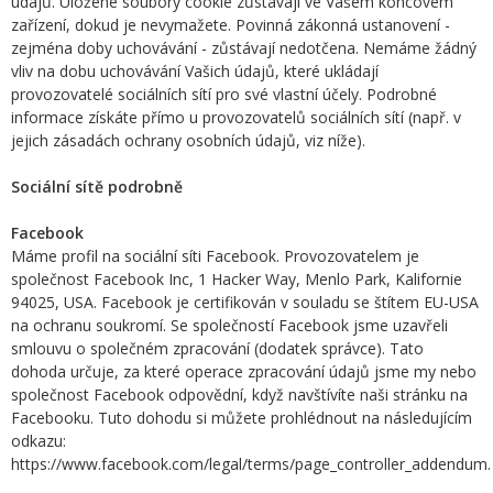
údajů. Uložené soubory cookie zůstávají ve Vašem koncovém
zařízení, dokud je nevymažete. Povinná zákonná ustanovení -
zejména doby uchovávání - zůstávají nedotčena. Nemáme žádný
vliv na dobu uchovávání Vašich údajů, které ukládají
provozovatelé sociálních sítí pro své vlastní účely. Podrobné
informace získáte přímo u provozovatelů sociálních sítí (např. v
jejich zásadách ochrany osobních údajů, viz níže).
Sociální sítě podrobně
Facebook
Máme profil na sociální síti Facebook. Provozovatelem je
společnost Facebook Inc, 1 Hacker Way, Menlo Park, Kalifornie
94025, USA. Facebook je certifikován v souladu se štítem EU-USA
na ochranu soukromí. Se společností Facebook jsme uzavřeli
smlouvu o společném zpracování (dodatek správce). Tato
dohoda určuje, za které operace zpracování údajů jsme my nebo
společnost Facebook odpovědní, když navštívíte naši stránku na
Facebooku. Tuto dohodu si můžete prohlédnout na následujícím
odkazu:
https://www.facebook.com/legal/terms/page_controller_addendum.