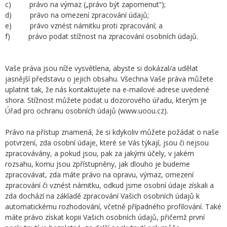
c) právo na výmaz („právo být zapomenut“);
d) právo na omezení zpracování údajů;
e) právo vznést námitku proti zpracování; a
f) právo podat stížnost na zpracování osobních údajů.
Vaše práva jsou níže vysvětlena, abyste si dokázal/a udělat
jasnější představu o jejich obsahu. Všechna Vaše práva můžete
uplatnit tak, že nás kontaktujete na e-mailové adrese uvedené
shora. Stížnost můžete podat u dozorového úřadu, kterým je
Úřad pro ochranu osobních údajů (www.uoou.cz).
Právo na přístup znamená, že si kdykoliv můžete požádat o naše
potvrzení, zda osobní údaje, které se Vás týkají, jsou či nejsou
zpracovávány, a pokud jsou, pak za jakými účely, v jakém
rozsahu, komu jsou zpřístupněny, jak dlouho je budeme
zpracovávat, zda máte právo na opravu, výmaz, omezení
zpracování či vznést námitku, odkud jsme osobní údaje získali a
zda dochází na základě zpracování Vašich osobních údajů k
automatickému rozhodování, včetně případného profilování. Také
máte právo získat kopii Vašich osobních údajů, přičemž první