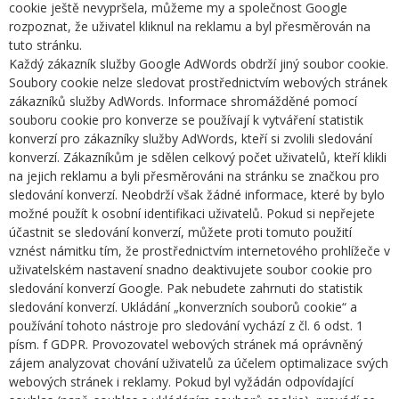
cookie ještě nevypršela, můžeme my a společnost Google
rozpoznat, že uživatel kliknul na reklamu a byl přesměrován na
tuto stránku.
Každý zákazník služby Google AdWords obdrží jiný soubor cookie.
Soubory cookie nelze sledovat prostřednictvím webových stránek
zákazníků služby AdWords. Informace shromážděné pomocí
souboru cookie pro konverze se používají k vytváření statistik
konverzí pro zákazníky služby AdWords, kteří si zvolili sledování
konverzí. Zákazníkům je sdělen celkový počet uživatelů, kteří klikli
na jejich reklamu a byli přesměrováni na stránku se značkou pro
sledování konverzí. Neobdrží však žádné informace, které by bylo
možné použít k osobní identifikaci uživatelů. Pokud si nepřejete
účastnit se sledování konverzí, můžete proti tomuto použití
vznést námitku tím, že prostřednictvím internetového prohlížeče v
uživatelském nastavení snadno deaktivujete soubor cookie pro
sledování konverzí Google. Pak nebudete zahrnuti do statistik
sledování konverzí. Ukládání „konverzních souborů cookie“ a
používání tohoto nástroje pro sledování vychází z čl. 6 odst. 1
písm. f GDPR. Provozovatel webových stránek má oprávněný
zájem analyzovat chování uživatelů za účelem optimalizace svých
webových stránek i reklamy. Pokud byl vyžádán odpovídající