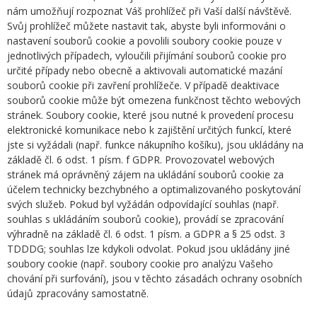
nám umožňují rozpoznat Váš prohlížeč při Vaší další návštěvě.
Svůj prohlížeč můžete nastavit tak, abyste byli informováni o
nastavení souborů cookie a povolili soubory cookie pouze v
jednotlivých případech, vyloučili přijímání souborů cookie pro
určité případy nebo obecně a aktivovali automatické mazání
souborů cookie při zavření prohlížeče. V případě deaktivace
souborů cookie může být omezena funkčnost těchto webových
stránek. Soubory cookie, které jsou nutné k provedení procesu
elektronické komunikace nebo k zajištění určitých funkcí, které
jste si vyžádali (např. funkce nákupního košíku), jsou ukládány na
základě čl. 6 odst. 1 písm. f GDPR. Provozovatel webových
stránek má oprávněný zájem na ukládání souborů cookie za
účelem technicky bezchybného a optimalizovaného poskytování
svých služeb. Pokud byl vyžádán odpovídající souhlas (např.
souhlas s ukládáním souborů cookie), provádí se zpracování
výhradně na základě čl. 6 odst. 1 písm. a GDPR a § 25 odst. 3
TDDDG; souhlas lze kdykoli odvolat. Pokud jsou ukládány jiné
soubory cookie (např. soubory cookie pro analýzu Vašeho
chování při surfování), jsou v těchto zásadách ochrany osobních
údajů zpracovány samostatně.