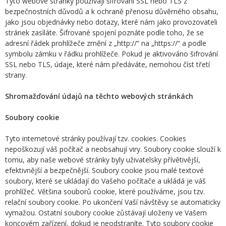
Tyto webové stránky používají šifrování SSL nebo TLS z
bezpečnostních důvodů a k ochraně přenosu důvěrného obsahu,
jako jsou objednávky nebo dotazy, které nám jako provozovateli
stránek zasíláte. Šifrované spojení poznáte podle toho, že se
adresní řádek prohlížeče změní z „http://“ na „https://“ a podle
symbolu zámku v řádku prohlížeče. Pokud je aktivováno šifrování
SSL nebo TLS, údaje, které nám předáváte, nemohou číst třetí
strany.
Shromažďování údajů na těchto webových stránkách
Soubory cookie
Tyto internetové stránky používají tzv. cookies. Cookies
nepoškozují váš počítač a neobsahují viry. Soubory cookie slouží k
tomu, aby naše webové stránky byly uživatelsky přívětivější,
efektivnější a bezpečnější. Soubory cookie jsou malé textové
soubory, které se ukládají do Vašeho počítače a ukládá je váš
prohlížeč. Většina souborů cookie, které používáme, jsou tzv.
relační soubory cookie. Po ukončení Vaší návštěvy se automaticky
vymažou. Ostatní soubory cookie zůstávají uloženy ve Vašem
koncovém zařízení, dokud je neodstraníte. Tyto soubory cookie