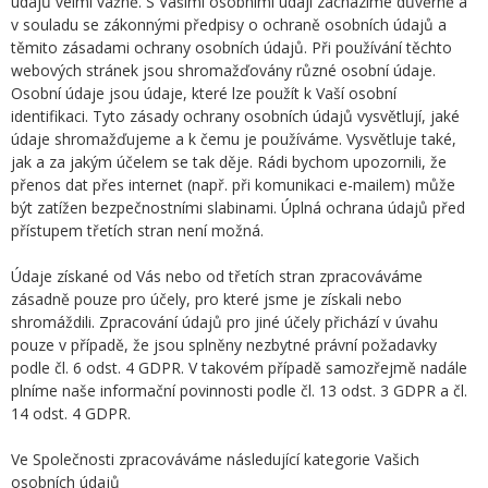
údajů velmi vážně. S Vašimi osobními údaji zacházíme důvěrně a
v souladu se zákonnými předpisy o ochraně osobních údajů a
těmito zásadami ochrany osobních údajů. Při používání těchto
webových stránek jsou shromažďovány různé osobní údaje.
Osobní údaje jsou údaje, které lze použít k Vaší osobní
identifikaci. Tyto zásady ochrany osobních údajů vysvětlují, jaké
údaje shromažďujeme a k čemu je používáme. Vysvětluje také,
jak a za jakým účelem se tak děje. Rádi bychom upozornili, že
přenos dat přes internet (např. při komunikaci e-mailem) může
být zatížen bezpečnostními slabinami. Úplná ochrana údajů před
přístupem třetích stran není možná.
Údaje získané od Vás nebo od třetích stran zpracováváme
zásadně pouze pro účely, pro které jsme je získali nebo
shromáždili. Zpracování údajů pro jiné účely přichází v úvahu
pouze v případě, že jsou splněny nezbytné právní požadavky
podle čl. 6 odst. 4 GDPR. V takovém případě samozřejmě nadále
plníme naše informační povinnosti podle čl. 13 odst. 3 GDPR a čl.
14 odst. 4 GDPR.
Ve Společnosti zpracováváme následující kategorie Vašich
osobních údajů