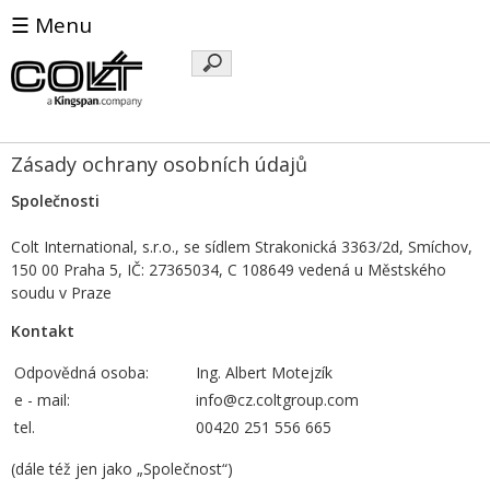
☰ Menu
Klíčová
slova
Zásady ochrany osobních údajů
Společnosti
Colt International, s.r.o., se sídlem Strakonická 3363/2d, Smíchov,
150 00 Praha 5, IČ: 27365034, C 108649 vedená u Městského
soudu v Praze
Kontakt
Odpovědná osoba:
Ing. Albert Motejzík
e - mail:
info@cz.coltgroup.com
tel.
00420 251 556 665
(dále též jen jako „Společnost“)