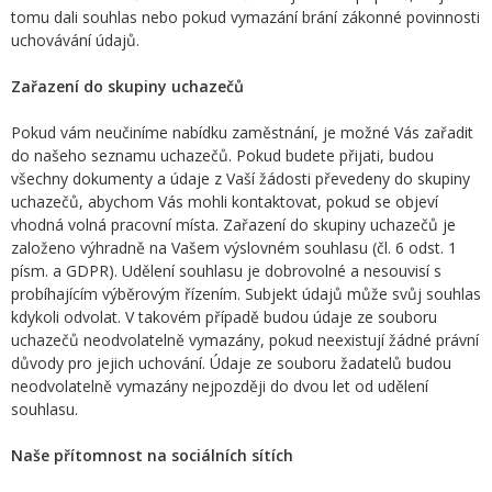
tomu dali souhlas nebo pokud vymazání brání zákonné povinnosti
uchovávání údajů.
Zařazení do skupiny uchazečů
Pokud vám neučiníme nabídku zaměstnání, je možné Vás zařadit
do našeho seznamu uchazečů. Pokud budete přijati, budou
všechny dokumenty a údaje z Vaší žádosti převedeny do skupiny
uchazečů, abychom Vás mohli kontaktovat, pokud se objeví
vhodná volná pracovní místa. Zařazení do skupiny uchazečů je
založeno výhradně na Vašem výslovném souhlasu (čl. 6 odst. 1
písm. a GDPR). Udělení souhlasu je dobrovolné a nesouvisí s
probíhajícím výběrovým řízením. Subjekt údajů může svůj souhlas
kdykoli odvolat. V takovém případě budou údaje ze souboru
uchazečů neodvolatelně vymazány, pokud neexistují žádné právní
důvody pro jejich uchování. Údaje ze souboru žadatelů budou
neodvolatelně vymazány nejpozději do dvou let od udělení
souhlasu.
Naše přítomnost na sociálních sítích