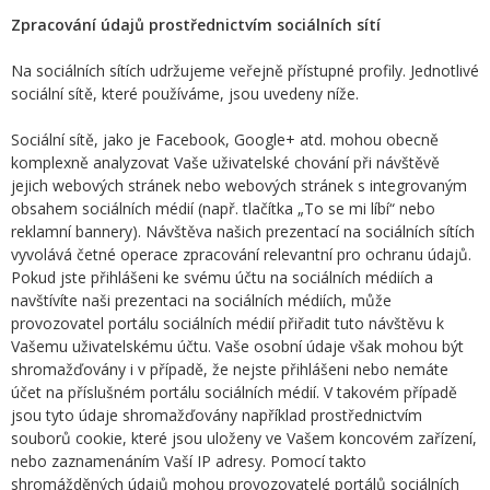
Zpracování údajů prostřednictvím sociálních sítí
Na sociálních sítích udržujeme veřejně přístupné profily. Jednotlivé
sociální sítě, které používáme, jsou uvedeny níže.
Sociální sítě, jako je Facebook, Google+ atd. mohou obecně
komplexně analyzovat Vaše uživatelské chování při návštěvě
jejich webových stránek nebo webových stránek s integrovaným
obsahem sociálních médií (např. tlačítka „To se mi líbí“ nebo
reklamní bannery). Návštěva našich prezentací na sociálních sítích
vyvolává četné operace zpracování relevantní pro ochranu údajů.
Pokud jste přihlášeni ke svému účtu na sociálních médiích a
navštívíte naši prezentaci na sociálních médiích, může
provozovatel portálu sociálních médií přiřadit tuto návštěvu k
Vašemu uživatelskému účtu. Vaše osobní údaje však mohou být
shromažďovány i v případě, že nejste přihlášeni nebo nemáte
účet na příslušném portálu sociálních médií. V takovém případě
jsou tyto údaje shromažďovány například prostřednictvím
souborů cookie, které jsou uloženy ve Vašem koncovém zařízení,
nebo zaznamenáním Vaší IP adresy. Pomocí takto
shromážděných údajů mohou provozovatelé portálů sociálních