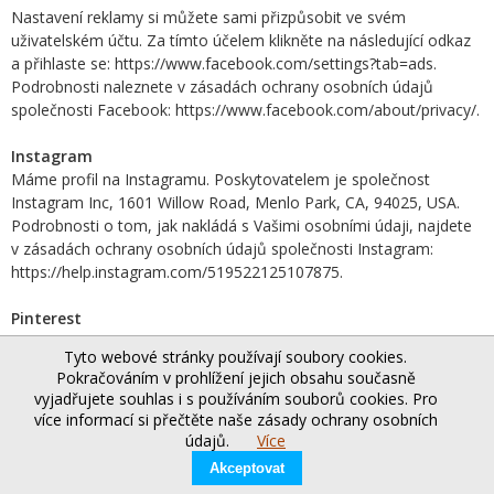
Nastavení reklamy si můžete sami přizpůsobit ve svém
uživatelském účtu. Za tímto účelem klikněte na následující odkaz
a přihlaste se: https://www.facebook.com/settings?tab=ads.
Podrobnosti naleznete v zásadách ochrany osobních údajů
společnosti Facebook: https://www.facebook.com/about/privacy/.
Instagram
Máme profil na Instagramu. Poskytovatelem je společnost
Instagram Inc, 1601 Willow Road, Menlo Park, CA, 94025, USA.
Podrobnosti o tom, jak nakládá s Vašimi osobními údaji, najdete
v zásadách ochrany osobních údajů společnosti Instagram:
https://help.instagram.com/519522125107875.
Pinterest
Máme profil na Pinterestu. Provozovatelem je společnost
Tyto webové stránky používají soubory cookies.
Pinterest Inc, 808 Brannan Street San Francisco, CA 94103-490,
Pokračováním v prohlížení jejich obsahu současně
USA („Pinterest“). Podrobnosti o tom, jak nakládá s Vašimi
vyjadřujete souhlas i s používáním souborů cookies. Pro
osobními údaji, najdete v zásadách ochrany osobních údajů
více informací si přečtěte naše zásady ochrany osobních
společnosti Pinterest: https://policy.pinterest.com/de/privacy-
údajů.
Více
policy.
Akceptovat