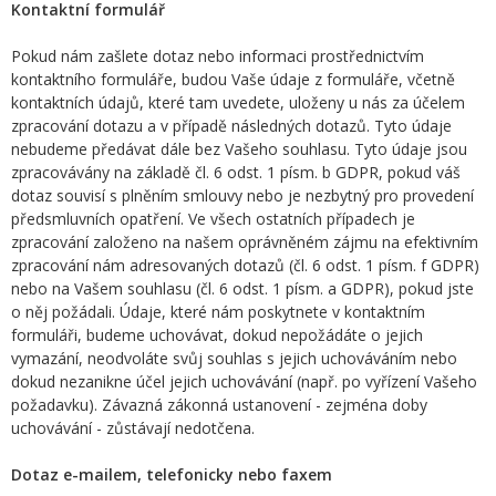
Kontaktní formulář
Pokud nám zašlete dotaz nebo informaci prostřednictvím
kontaktního formuláře, budou Vaše údaje z formuláře, včetně
kontaktních údajů, které tam uvedete, uloženy u nás za účelem
zpracování dotazu a v případě následných dotazů. Tyto údaje
nebudeme předávat dále bez Vašeho souhlasu. Tyto údaje jsou
zpracovávány na základě čl. 6 odst. 1 písm. b GDPR, pokud váš
dotaz souvisí s plněním smlouvy nebo je nezbytný pro provedení
předsmluvních opatření. Ve všech ostatních případech je
zpracování založeno na našem oprávněném zájmu na efektivním
zpracování nám adresovaných dotazů (čl. 6 odst. 1 písm. f GDPR)
nebo na Vašem souhlasu (čl. 6 odst. 1 písm. a GDPR), pokud jste
o něj požádali. Údaje, které nám poskytnete v kontaktním
formuláři, budeme uchovávat, dokud nepožádáte o jejich
vymazání, neodvoláte svůj souhlas s jejich uchováváním nebo
dokud nezanikne účel jejich uchovávání (např. po vyřízení Vašeho
požadavku). Závazná zákonná ustanovení - zejména doby
uchovávání - zůstávají nedotčena.
Dotaz e-mailem, telefonicky nebo faxem