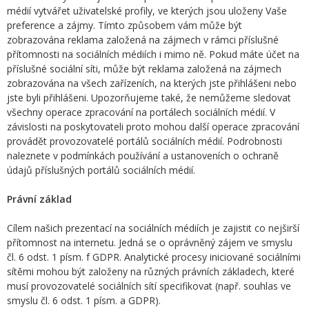
médií vytvářet uživatelské profily, ve kterých jsou uloženy Vaše
preference a zájmy. Tímto způsobem vám může být
zobrazována reklama založená na zájmech v rámci příslušné
přítomnosti na sociálních médiích i mimo ně. Pokud máte účet na
příslušné sociální síti, může být reklama založená na zájmech
zobrazována na všech zařízeních, na kterých jste přihlášeni nebo
jste byli přihlášeni. Upozorňujeme také, že nemůžeme sledovat
všechny operace zpracování na portálech sociálních médií. V
závislosti na poskytovateli proto mohou další operace zpracování
provádět provozovatelé portálů sociálních médií. Podrobnosti
naleznete v podmínkách používání a ustanoveních o ochraně
údajů příslušných portálů sociálních médií.
Právní základ
Cílem našich prezentací na sociálních médiích je zajistit co nejširší
přítomnost na internetu. Jedná se o oprávněný zájem ve smyslu
čl. 6 odst. 1 písm. f GDPR. Analytické procesy iniciované sociálními
sítěmi mohou být založeny na různých právních základech, které
musí provozovatelé sociálních sítí specifikovat (např. souhlas ve
smyslu čl. 6 odst. 1 písm. a GDPR).