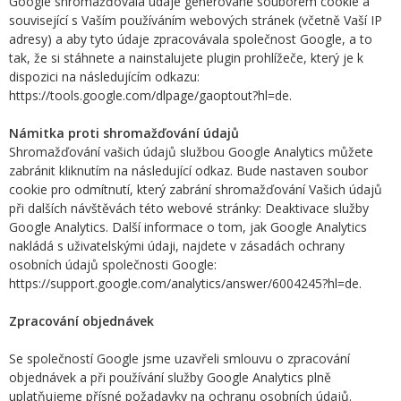
Google shromažďovala údaje generované souborem cookie a
související s Vaším používáním webových stránek (včetně Vaší IP
adresy) a aby tyto údaje zpracovávala společnost Google, a to
tak, že si stáhnete a nainstalujete plugin prohlížeče, který je k
dispozici na následujícím odkazu:
https://tools.google.com/dlpage/gaoptout?hl=de.
Námitka proti shromažďování údajů
Shromažďování vašich údajů službou Google Analytics můžete
zabránit kliknutím na následující odkaz. Bude nastaven soubor
cookie pro odmítnutí, který zabrání shromažďování Vašich údajů
při dalších návštěvách této webové stránky: Deaktivace služby
Google Analytics. Další informace o tom, jak Google Analytics
nakládá s uživatelskými údaji, najdete v zásadách ochrany
osobních údajů společnosti Google:
https://support.google.com/analytics/answer/6004245?hl=de.
Zpracování objednávek
Se společností Google jsme uzavřeli smlouvu o zpracování
objednávek a při používání služby Google Analytics plně
uplatňujeme přísné požadavky na ochranu osobních údajů.