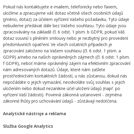
Pokud nás kontaktujete e-mailem, telefonicky nebo faxem,
uložíme a zpracujeme váš dotaz včetně všech osobních údajů
(jméno, dotaz) za účelem vyřízení Vašeho požadavku. Tyto údaje
nebudeme předávat dále bez Vašeho souhlasu. Tyto údaje jsou
zpracovávány na základě čl. 6 odst. 1 písm. b GDPR, pokud Váš
dotaz souvisí s plněním smlouvy nebo je nezbytný pro provedení
předsmluvních opatření. Ve všech ostatních případech je
zpracování založeno na Vašem souhlasu (čl. 6 odst. 1 písm. a
GDPR) a/nebo na našich oprávněných zájmech (čl. 6 odst. 1 písm.
f GDPR), neboť máme oprávněný zájem na efektivním zpracování
nám adresovaných dotazů. Údaje, které nám zašlete
prostřednictvím kontaktních žádostí, u nás zůstanou, dokud nás
nepožádáte o jejich vymazání, neodvoláte svůj souhlas s jejich
uložením nebo dokud nezanikne účel uložení údajů (např. po
vyřízení Vaší žádosti). Povinná zákonná ustanovení - zejména
zákonné lhůty pro uchovávání údajů - zůstávají nedotčena.
Analytické nástroje a reklama
Služba Google Analytics