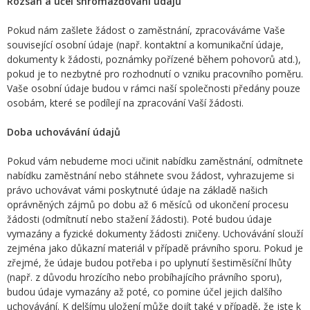
Rozsah a účel shromažďování údajů
Pokud nám zašlete žádost o zaměstnání, zpracováváme Vaše
související osobní údaje (např. kontaktní a komunikační údaje,
dokumenty k žádosti, poznámky pořízené během pohovorů atd.),
pokud je to nezbytné pro rozhodnutí o vzniku pracovního poměru.
Vaše osobní údaje budou v rámci naší společnosti předány pouze
osobám, které se podílejí na zpracování Vaší žádosti.
Doba uchovávání údajů
Pokud vám nebudeme moci učinit nabídku zaměstnání, odmítnete
nabídku zaměstnání nebo stáhnete svou žádost, vyhrazujeme si
právo uchovávat vámi poskytnuté údaje na základě našich
oprávněných zájmů po dobu až 6 měsíců od ukončení procesu
žádosti (odmítnutí nebo stažení žádosti). Poté budou údaje
vymazány a fyzické dokumenty žádosti zničeny. Uchovávání slouží
zejména jako důkazní materiál v případě právního sporu. Pokud je
zřejmé, že údaje budou potřeba i po uplynutí šestiměsíční lhůty
(např. z důvodu hrozícího nebo probíhajícího právního sporu),
budou údaje vymazány až poté, co pomine účel jejich dalšího
uchovávání. K delšímu uložení může dojít také v případě, že jste k