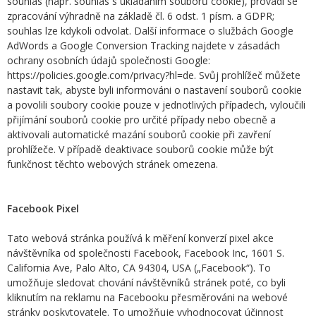
souhlas (např. souhlas s ukládáním souborů cookie), provádí se
zpracování výhradně na základě čl. 6 odst. 1 písm. a GDPR;
souhlas lze kdykoli odvolat. Další informace o službách Google
AdWords a Google Conversion Tracking najdete v zásadách
ochrany osobních údajů společnosti Google:
https://policies.google.com/privacy?hl=de. Svůj prohlížeč můžete
nastavit tak, abyste byli informováni o nastavení souborů cookie
a povolili soubory cookie pouze v jednotlivých případech, vyloučili
přijímání souborů cookie pro určité případy nebo obecně a
aktivovali automatické mazání souborů cookie při zavření
prohlížeče. V případě deaktivace souborů cookie může být
funkčnost těchto webových stránek omezena.
Facebook Pixel
Tato webová stránka používá k měření konverzí pixel akce
návštěvníka od společnosti Facebook, Facebook Inc, 1601 S.
California Ave, Palo Alto, CA 94304, USA („Facebook“). To
umožňuje sledovat chování návštěvníků stránek poté, co byli
kliknutím na reklamu na Facebooku přesměrováni na webové
stránky poskytovatele. To umožňuje vyhodnocovat účinnost