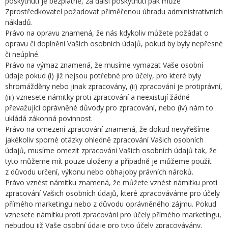
poskytnutí je bezplatné, za další poskytnutí pak může
Zprostředkovatel požadovat přiměřenou úhradu administrativních
nákladů.
Právo na opravu znamená, že nás kdykoliv můžete požádat o
opravu či doplnění Vašich osobních údajů, pokud by byly nepřesné
či neúplné.
Právo na výmaz znamená, že musíme vymazat Vaše osobní
údaje pokud (i) již nejsou potřebné pro účely, pro které byly
shromážděny nebo jinak zpracovány, (ii) zpracování je protiprávní,
(iii) vznesete námitky proti zpracování a neexistují žádné
převažující oprávněné důvody pro zpracování, nebo (iv) nám to
ukládá zákonná povinnost.
Právo na omezení zpracování znamená, že dokud nevyřešíme
jakékoliv sporné otázky ohledně zpracování Vašich osobních
údajů, musíme omezit zpracování Vašich osobních údajů tak, že
tyto můžeme mít pouze uloženy a případně je můžeme použít
z důvodu určení, výkonu nebo obhajoby právních nároků.
Právo vznést námitku znamená, že můžete vznést námitku proti
zpracování Vašich osobních údajů, které zpracováváme pro účely
přímého marketingu nebo z důvodu oprávněného zájmu. Pokud
vznesete námitku proti zpracování pro účely přímého marketingu,
nebudou již Vaše osobní údaje pro tyto účely zpracovávány.