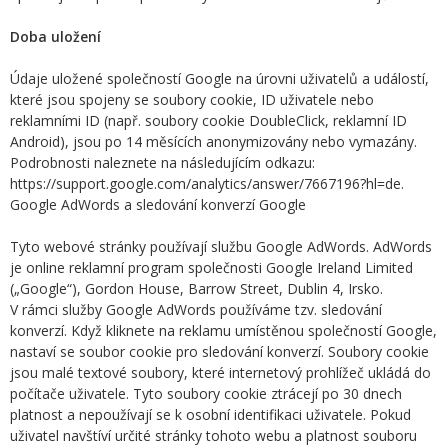
Doba uložení
Údaje uložené společností Google na úrovni uživatelů a událostí,
které jsou spojeny se soubory cookie, ID uživatele nebo
reklamními ID (např. soubory cookie DoubleClick, reklamní ID
Android), jsou po 14 měsících anonymizovány nebo vymazány.
Podrobnosti naleznete na následujícím odkazu:
https://support.google.com/analytics/answer/7667196?hl=de.
Google AdWords a sledování konverzí Google
Tyto webové stránky používají službu Google AdWords. AdWords
je online reklamní program společnosti Google Ireland Limited
(„Google“), Gordon House, Barrow Street, Dublin 4, Irsko.
V rámci služby Google AdWords používáme tzv. sledování
konverzí. Když kliknete na reklamu umístěnou společností Google,
nastaví se soubor cookie pro sledování konverzí. Soubory cookie
jsou malé textové soubory, které internetový prohlížeč ukládá do
počítače uživatele. Tyto soubory cookie ztrácejí po 30 dnech
platnost a nepoužívají se k osobní identifikaci uživatele. Pokud
uživatel navštíví určité stránky tohoto webu a platnost souboru