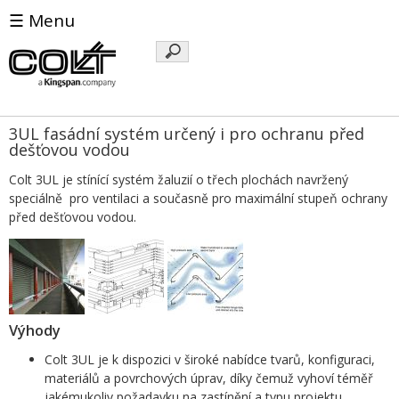
☰ Menu
Klíčová
slova
3UL fasádní systém určený i pro ochranu před
dešťovou vodou
Colt 3UL je stínící systém žaluzií o třech plochách navržený
speciálně pro ventilaci a současně pro maximální stupeň ochrany
před dešťovou vodou.
Výhody
Colt 3UL je k dispozici v široké nabídce tvarů, konfiguraci,
materiálů a povrchových úprav, díky čemuž vyhoví téměř
jakémukoliv požadavku na zastínění a typu projektu.