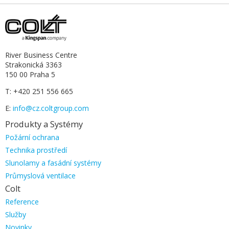
River Business Centre
Strakonická 3363
150 00 Praha 5
T: +420 251 556 665
E:
info@cz.coltgroup.com
Produkty a Systémy
Přeskočit
Požární ochrana
navigaci
Technika prostředí
Slunolamy a fasádní systémy
Průmyslová ventilace
Colt
Přeskočit
Reference
navigaci
Služby
Novinky