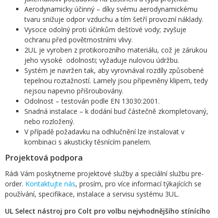
Aerodynamicky účinný – díky svému aerodynamickému
tvaru snižuje odpor vzduchu a tím šetří provozní náklady.
Vysoce odolný proti účinkům dešťové vody; zvyšuje
ochranu před povětrnostními vlivy.
2UL je vyroben z protikorozního materiálu, což je zárukou
jeho vysoké odolnosti; vyžaduje nulovou údržbu.
Systém je navržen tak, aby vyrovnával rozdíly způsobené
tepelnou roztažností. Lamely jsou připevněny klipem, tedy
nejsou napevno přišroubovány.
Odolnost – testován podle EN 13030:2001.
Snadná instalace – k dodání buď částečně zkompletovaný,
nebo rozložený.
V případě požadavku na odhlučnění lze instalovat v
kombinaci s akusticky těsnícím panelem.
Projektová podpora
Rádi Vám poskytneme projektové služby a speciální službu pre-
order.
Kontaktujte nás
, prosím, pro více informací týkajících se
používání, specifikace, instalace a servisu systému 3UL.
UL Select nástroj pro Colt pro volbu nejvhodnějšího stínícího