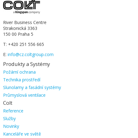
River Business Centre
Strakonická 3363
150 00 Praha 5
T: +420 251 556 665
E:
info@cz.coltgroup.com
Produkty a Systémy
Přeskočit
Požární ochrana
navigaci
Technika prostředí
Slunolamy a fasádní systémy
Průmyslová ventilace
Colt
Přeskočit
Reference
navigaci
Služby
Novinky
Kanceláře ve světě