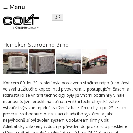
☰ Menu
Klíčová
slova
Heineken StaroBrno Brno
Koncem 80. let 20. století byla postavena stáčírna nápojů do láhví
ve svahu „Žlutého kopce“ nad pivovarem. S postupujícím časem a
rozrůstající se vnitřní technologií byly již vnitřní podmínky v hale
neúnosné. Jižní prosklená stěna a vnitřní technologická zátěž
vytvářejí výrazné tepelné zatížení v hale. Proto bylo po 25 letech
provozu rozhodnuto o instalaci chladícího systému a jako
nejvýhodnější byl zvolen systém CoolStream firmy Colt.
Adiabaticky chlazený vzduch je přiváděn do prostoru u prosklené
stěny a odtud se volně rozlévá do celé haly. Ohřátý odpadní