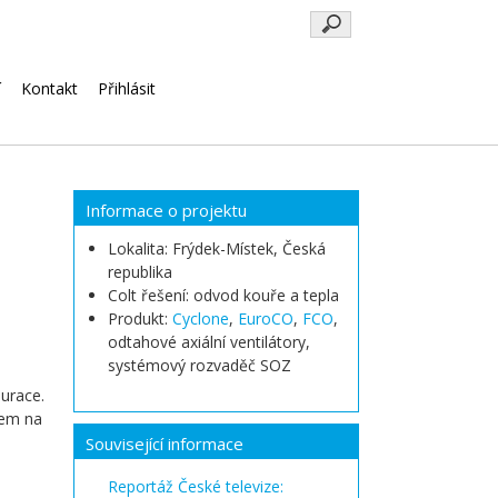
Klíčová
slova
í
Kontakt
Přihlásit
Informace o projektu
Lokalita:
Frýdek-Místek
, Česká
republika
Colt řešení: odvod kouře a tepla
Produkt:
Cyclone
,
EuroCO
,
FCO
,
odtahové axiální ventilátory,
systémový rozvaděč SOZ
urace.
nem na
Související informace
Reportáž České televize: