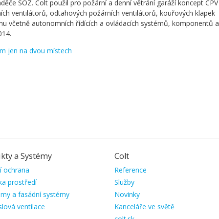
děče SOZ. Colt použil pro požární a denní větrání garáží koncept CPV 
ích ventilátorů, odtahových požárních ventilátorů, kouřových klapek
ému včetně autonomních řídících a ovládacích systémů, komponentů a
014.
ím jen na dvou místech
kty a Systémy
Colt
čit
Přeskočit
í ochrana
Reference
i
navigaci
ka prostředí
Služby
amy a fasádní systémy
Novinky
lová ventilace
Kanceláře ve světě
colt.sk