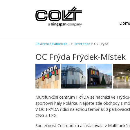
Dom
Chlazení adiabatické...
>
Reference
>
OC Frýda
OC Frýda Frýdek-Místek
Multifunkční centrum FRÝDA se nachází ve Frýdku
sportovní haly Polárka. Najdete zde obchody s mó
V OC FRÝDA řidiči naleznou téměř 600 parkovacíc
CNG a LPG.
Společnost Colt dodala a instalovala v Multifunk