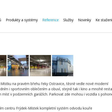
Přeskočit
ů
Produkty a systémy
Reference
Služby
Novinky
Ke stažen
navigaci
-Místku na pravém břehu řeky Ostravice, těsně vedle nové moderní
dním i sportovním oblečením a obuví, stejně tak i kino a mnohé resta
h míst v podzemních garážích. Parkovat zde mohou i vozidla s poho
čním centru Frýdek-Místek kompletní systém odvodu kouře