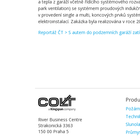
a tepla z garáží včetně řídícího systémového rozva
park ventilation) se systémem proudových indukčn
v provedení single a multi, koncových prvků syst
elektroinstalací. Zakázka byla realizována v roce 2
Reportáž ČT > S autem do podzemních garáží zat
Produ
Přesko
Požárn
navigac
Techni
River Business Centre
Slunol
Strakonická 3363
150 00 Praha 5
Průmys