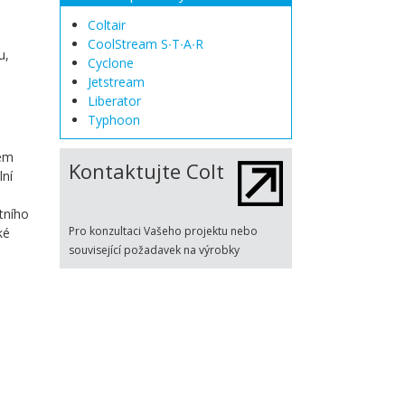
Coltair
CoolStream S∙T∙A∙R
u,
Cyclone
Jetstream
Liberator
Typhoon
lem
Kontaktujte Colt
ní
tního
Pro konzultaci Vašeho projektu nebo
ké
související požadavek na výrobky