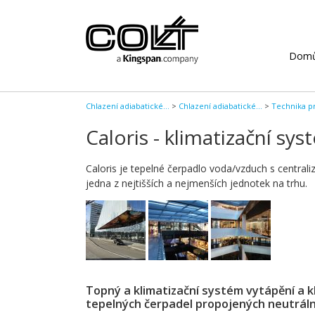
Dom
Chlazení adiabatické...
>
Chlazení adiabatické...
>
Technika p
Caloris - klimatizační s
Caloris je tepelné čerpadlo voda/vzduch s central
jedna z nejtišších a nejmenších jednotek na trhu.
Topný a klimatizační systém vytápění a k
tepelných čerpadel propojených neutrá