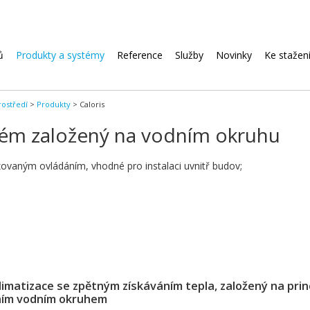
Přeskočit
ů
Produkty a systémy
Reference
Služby
Novinky
Ke stažen
navigaci
rostředí
>
Produkty
>
Caloris
ystém založený na vodním okruhu
izovaným ovládáním, vhodné pro instalaci uvnitř budov;
limatizace se zpětným získáváním tepla, založený na prin
lním vodním okruhem