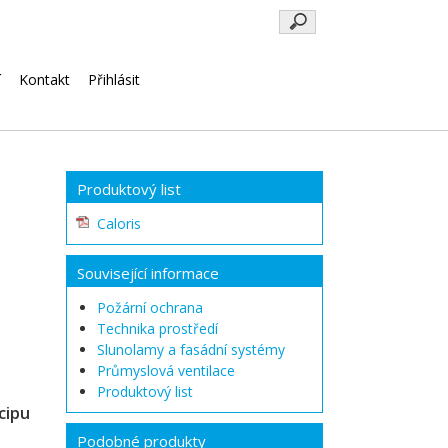
Klíčová
slova
í
Kontakt
Přihlásit
Produktový list
Caloris
Související informace
Požární ochrana
Technika prostředí
Slunolamy a fasádní systémy
Průmyslová ventilace
Produktový list
cipu
Podobné produkty