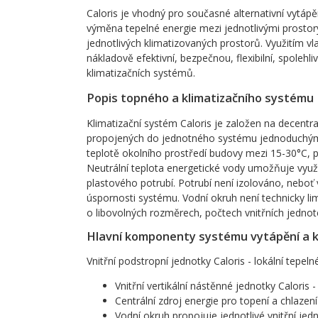
Caloris je vhodný pro současné alternativní vytápěn
výměna tepelné energie mezi jednotlivými prostor
jednotlivých klimatizovaných prostorů. Využitím v
nákladově efektivní, bezpečnou, flexibilní, spolehl
klimatizačních systémů.
Popis topného a klimatizačního systému
Klimatizační systém Caloris je založen na decentr
propojených do jednotného systému jednoduchým 
teplotě okolního prostředí budovy mezi 15-30°C, 
Neutrální teplota energetické vody umožňuje využ
plastového potrubí. Potrubí není izolováno, neboť
úspornosti systému. Vodní okruh není technicky l
o libovolných rozměrech, počtech vnitřních jednot
Hlavní komponenty systému vytápění a k
Vnitřní podstropní jednotky Caloris - lokální tepeln
Vnitřní vertikální nástěnné jednotky Caloris -
Centrální zdroj energie pro topení a chlazen
Vodní okruh propojuje jednotlivé vnitřní je