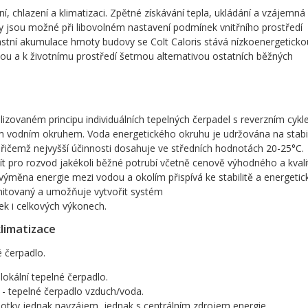
í, chlazení a klimatizaci. Zpětné získávání tepla, ukládání a vzájemná
y jsou možné při libovolném nastavení podmínek vnitřního prostředí
lastní akumulace hmoty budovy se Colt Caloris stává nízkoenergeticko
ivou a k životnímu prostředí šetrnou alternativou ostatních běžných
alizovaném principu individuálních tepelných čerpadel s reverzním cyk
vodním okruhem. Voda energetického okruhu je udržována na stabil
přičemž nejvyšší účinnosti dosahuje ve středních hodnotách 20-25°C.
ít pro rozvod jakékoli běžné potrubí včetně cenově výhodného a kvali
 výměna energie mezi vodou a okolím přispívá ke stabilitě a energetic
imitovaný a umožňuje vytvořit systém
ek i celkových výkonech.
limatizace
é čerpadlo.
 lokální tepelné čerpadlo.
í - tepelné čerpadlo vzduch/voda.
dnotky jednak navzájem, jednak s centrálním zdrojem energie.