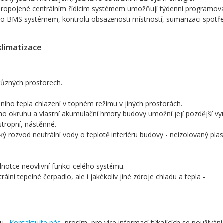
e propojené centrálním řídícím systémem umožňují týdenní programová
bo BMS systémem, kontrolu obsazenosti místností, sumarizaci spotř
klimatizace
různých prostorech.
ního tepla chlazení v topném režimu v jiných prostorách.
o okruhu a vlastní akumulační hmoty budovy umožní její pozdější využ
stropní, nástěnné.
ý rozvod neutrální vody o teplotě interiéru budovy - neizolovaný pla
dnotce neovlivní funkci celého systému.
rální tepelné čerpadlo, ale i jakékoliv jiné zdroje chladu a tepla -
ru.
Kontaktujte nás
, prosím, pro více informací týkajících se používání