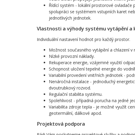
Řídící systém - lokální prostorové ovladač
spolupráci se systémem vstupních karet ne
jednotlivých jednotek.
Vlastnosti a výhody systému vytápění a 
Individuální nastavení hodnot pro každý prostor.
Možnost současného vytápění a chlazení v 
Nízké provozní náklady.
Rekuperace energie, vzájemné využití odpad
Schopnost uložení tepelné energie do vodníh
Variabilní provedení vnitřních jednotek - pod
Nenáročná instalace - jednoduchý energetick
dvoutrubkový rozvod.
Regulační stabilita systému.
Spolehlivost - případná porucha na jedné je
Variabilita zdroje tepla - je možné využít cent
geotermální, dálkové apod.
Projektová podpora
Rádi Vám poskytneme projektové služby a podpo