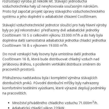
rozrůstající výroba již několik let. Stávající jednoduchá
vzduchotechnika haly už nevyhovovala současným nárokům.
Proto byl započat projekt úpravy stávajícího vzduchotechnického
systému a jeho doplnění o adiabatické chlazení CoolStream.
Stávající vzduchotechnické jednotce sloužící pro haly hlavní výroby
byly po její rekonstrukci předřazeny dvě adiabatické jednotky
CoolStream 16 S o celkovém výkonu 33.000 m³/h a do haly byla
doplněna další samostatná adiabatická jednotka chladicí jednotka
CoolStream 16 B s výkonem 19.000 m³/h.
Do nově vznikající haly lisovny byla umístěna další jednotka
CoolStream 16 B, která bude distribuovat chladný vzduch nad
jeřábovou dráhou, s posílením vertikální distribuce směrem do
pracovních prostorů.
Přidruženou nadstavbou byla i kompletní výměna stávajících
distribučních prvků. Původní distribuční mřížky byly nahrazeny
komfortními textilními vyústkami, které výrazně zlepšují podmínky
na pracovištích.
3
Množství přiváděného chladícího vzduchu 71.000m
/h.
Adiabatický chladící výkon 220kW.