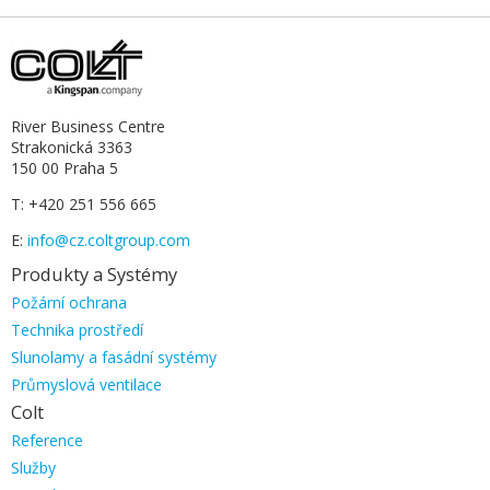
River Business Centre
Strakonická 3363
150 00 Praha 5
T: +420 251 556 665
E:
info@cz.coltgroup.com
Produkty a Systémy
Přeskočit
Požární ochrana
navigaci
Technika prostředí
Slunolamy a fasádní systémy
Průmyslová ventilace
Colt
Přeskočit
Reference
navigaci
Služby