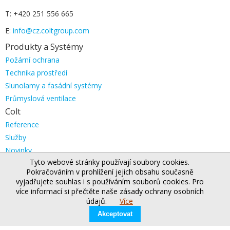
T: +420 251 556 665
E:
info@cz.coltgroup.com
Produkty a Systémy
Přeskočit
Požární ochrana
navigaci
Technika prostředí
Slunolamy a fasádní systémy
Průmyslová ventilace
Colt
Přeskočit
Reference
navigaci
Služby
Novinky
Tyto webové stránky používají soubory cookies.
Kanceláře ve světě
Pokračováním v prohlížení jejich obsahu současně
colt.sk
vyjadřujete souhlas i s používáním souborů cookies. Pro
více informací si přečtěte naše zásady ochrany osobních
údajů.
Více
Akceptovat
© 2026 Kingspan Holdings (Irl) Limited
Přeskočit