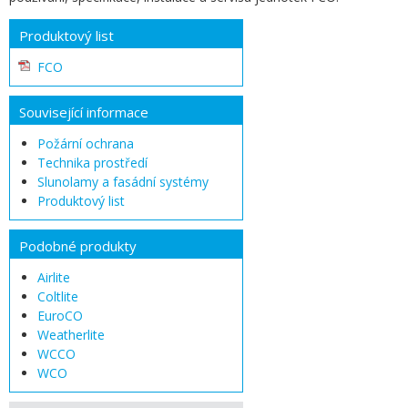
Produktový list
FCO
Související informace
Požární ochrana
Technika prostředí
Slunolamy a fasádní systémy
Produktový list
Podobné produkty
Airlite
Coltlite
EuroCO
Weatherlite
WCCO
WCO