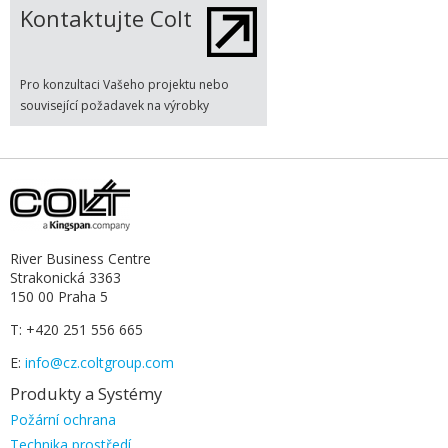
Kontaktujte Colt
Pro konzultaci Vašeho projektu nebo
související požadavek na výrobky
River Business Centre
Strakonická 3363
150 00 Praha 5
T: +420 251 556 665
E:
info@cz.coltgroup.com
Produkty a Systémy
Přeskočit
Požární ochrana
navigaci
Technika prostředí