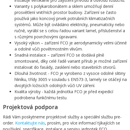
instaluje vertikálně pro zajištění přívodu a odvodu vzduchu.
Varianty s polykarobonátem a sklem umožňují denní
prosvětlení vnitřních prostor budovy. Zařízení se často
používá jako koncový prvek potrubních klimatizačních
systémů. Může být ovládáno elektricky, pneumaticky nebo
ručně, vyrábí se s celou řadou variant lamel, příslušenství a
s různými povrchovými úpravami.
Vysoký výkon – zařízení FCO je aerodynamicky velmi účinné
a odolné vůči povětrnostním vlivům.
Snadná instalace – zařízení FCO se dodává plně
smontované, díky celé řadě variant přírub je možné zařízení
instalovat do fasády, zasklení nebo stavebních otvorů.
Dlouhá životnost - FCO je vyrobeno z vysoce odolné slitiny
hliníku, třídy 3005 v souladu s EN573-3, lamely se otáčejí na
dvojitých ložiscích odolných vůči UV záření.
Kvalita výroby - každá jednotka FCO je před expedicí
podrobena funkčnímu testu.
Projektová podpora
Rádi Vám poskytneme projektové služby a speciální službu pre-
order.
Kontaktujte nás
, prosím, pro více informací týkajících se
používání, specifikace, instalace a servisu jednotek FCO.